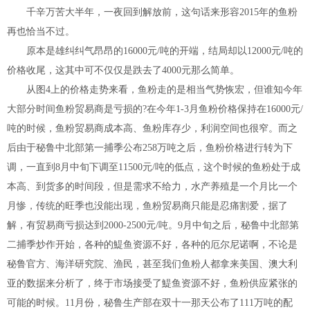
千辛万苦大半年，一夜回到解放前，这句话来形容2015年的鱼粉
再也恰当不过。
原本是雄纠纠气昂昂的16000元/吨的开端，结局却以12000元/吨的
价格收尾，这其中可不仅仅是跌去了4000元那么简单。
从图4上的价格走势来看，鱼粉走的是相当气势恢宏，但谁知今年
大部分时间鱼粉贸易商是亏损的?在今年1-3月鱼粉价格保持在16000元/
吨的时候，鱼粉贸易商成本高、鱼粉库存少，利润空间也很窄。而之
后由于秘鲁中北部第一捕季公布258万吨之后，鱼粉价格进行转为下
调，一直到8月中旬下调至11500元/吨的低点，这个时候的鱼粉处于成
本高、到货多的时间段，但是需求不给力，水产养殖是一个月比一个
月惨，传统的旺季也没能出现，鱼粉贸易商只能是忍痛割爱，据了
解，有贸易商亏损达到2000-2500元/吨。9月中旬之后，秘鲁中北部第
二捕季炒作开始，各种的鯷鱼资源不好，各种的厄尔尼诺啊，不论是
秘鲁官方、海洋研究院、渔民，甚至我们鱼粉人都拿来美国、澳大利
亚的数据来分析了，终于市场接受了鯷鱼资源不好，鱼粉供应紧张的
可能的时候。11月份，秘鲁生产部在双十一那天公布了111万吨的配