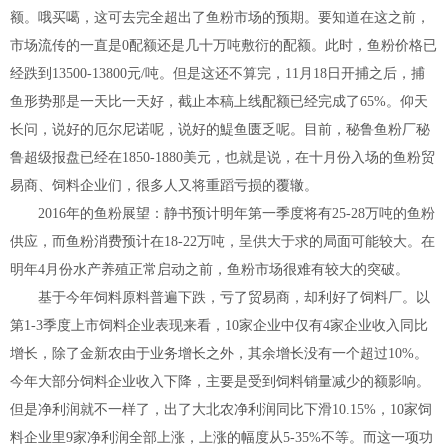
额。哦买噶，这可去完全超出了鱼粉市场的预期。要知道在这之前，
市场流传的一直是0配额还是几十万吨敷衍的配额。此时，鱼粉价格已
经跌到13500-13800元/吨。但是这还不算完，11月18日开捕之后，捕
鱼形势那是一天比一天好，截止本稿上线配额已经完成了65%。仰天
长问，说好的厄尔尼诺呢，说好的鯷鱼匮乏呢。目前，秘鲁鱼粉厂秘
鲁超级报盘已经在1850-1880美元，也就是说，在十月份入场的鱼粉贸
易商、饲料企业们，很多人又将重蹈亏损的覆辙。
2016年的鱼粉展望：静书预计明年第一季度将有25-28万吨的鱼粉
供应，而鱼粉消费预计在18-22万吨，呈供大于求的局面可能较大。在
明年4月份水产养殖正常启动之前，鱼粉市场很难有较大的突破。
基于今年饲料原料普遍下跌，亏了贸易商，却利好了饲料厂。以
第1-3季度上市饲料企业表现来看，10家企业中仅有4家企业收入同比
增长，除了金新农由于业务增长之外，其余增长没有一个超过10%。
今年大部分饲料企业收入下降，主要是受到饲料销量减少的额影响。
但是净利润就不一样了，出了大北农净利润同比下滑10.15%，10家饲
料企业里9家净利润全部上涨，上涨的幅度从5-35%不等。而这一项功