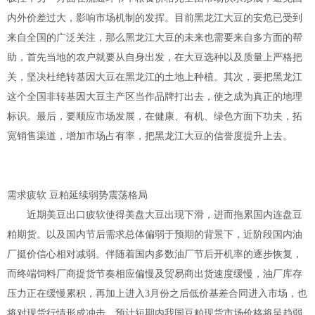
内外价差过大，影响市场机制的发挥。目前黑龙江大豆的安危已受到
来自全国的广泛关注，那么黑龙江大豆的未来也需要来自多方面的帮
助，首先当地的农户就要从自身出发，在大豆选种以及质量上严格把
关，坚决杜绝转基因大豆在黑龙江的土地上种植。其次，要把黑龙江
这个全国非转基因大豆主产区当作品牌打出去，使之成为真正的地理
标识。最后，要顺应市场发展，在健康、有机、绿色方面下功夫，拓
宽销售渠道，增加市场占有率，把黑龙江大豆的信誉度提升上去。
需求疲软 豆粕延续弱势震荡格局
近期美豆出口疲软使得美盘大豆出现下滑，进而拖累国内连盘豆
粕期货。以及国内节后需求总体偏弱于预期的背景下，近阶段国内油
厂挺价信心相对减弱。伴随着国内多数油厂节后开机率的逐步恢复，
而终端饲料厂商提货节奏相应偏慢及贸易商出货速度缓慢，油厂库存
压力正在缓慢累积，再加上进入3月份之后低价基差合同进入市场，也
将对现货行情形成冲击，预计短期内我国豆粕现货市场价格将呈趋弱