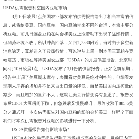
USDA供需报告利空国内豆粕市场
3月10日凌晨1点美国农业部发布的供需报告给出了相当丰富的信
息，或将给美豆、国内豆粕、国内豆油带来不同的命运，本篇主要分
析豆粕。前几日连盘豆粕在两会和美豆上涨带动下出现了猛涨行情，
但弱势环境不改，所以冲高回落，又回到2330附近，当时由于多空新
消息缺乏，豆粕进入了震荡行情，可以说从上周一到本周三豆粕在宽
幅震荡，市场在等待美国农业部（USDA）的月度供需报告。北京时
间3月10日凌晨1点，USDA发布了3月份的供需报告，正如之前预期，
报告中上调了美豆期末库存，表面看对美豆是绝对利空的，但细看发
现期末库存的增加并不是来自出口量的降低，而是美国国内压榨量的
减少，而且增加的量并不大，这就让美豆行情变得有意思了。报告发
布后CBOT大豆瞬间下跌，但急跌后又慢慢攀升，最终收涨于885.6美
分／蒲式耳，本次供需报告对国内豆粕的影响会和美豆一样吗？下面
我们将本次供需报告对豆粕的影响进行一下分析。
USDA供需报告如何影响市场?
USDA本次的供需报告得到了市场相当高的关注度，目前国内豆