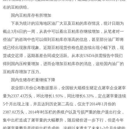
右的豆粕供给。
国内豆粕库存有所增加
下表为统计的沿海地区油厂大豆及豆粕的库存情况，统计日期为
截止3月6日的一周，从表中可以看出豆粕库存继续增加，从笔者对一
些油厂的咨询中也可以得到豆粕库存渐高的信息，甚至部分油厂即将
或已经出现胀库现象。近期豆粕现货价格也是连续出现小幅下跌，现
货成交迟滞，远期基差合同成交活跃。从本次USDA供需报告中我们
得到国内压榨量增加，进而会增加豆粕库存的消息，这给国内油厂的
豆粕库存增加了压力。
国内生猪存栏量继续下降
农业部1月份公布数据显示，全国较大规模生猪定点屠宰企业屠宰
量为2337.43万头，环比增长1.93%，同比增长6.33%，定点屠宰量连续
5个月出现上涨，并且达到历史第二高位，仅次于2014年1月份的
2387.02万头，2014年时压栏的养殖户以及亏损严重的散户退出行业，
集中出栏造成了屠宰量的大幅攀升，随后猪价进一步下行，但是今年
的屠宰量攀升是提前出栏造成的，这样以来透支了未来1-2个月生猪的