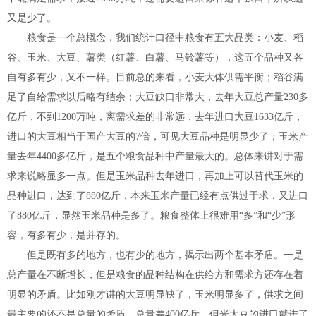
又是少了。
粮食是一个总概念，我们统计口径中粮食有五大品类：小麦、稻
谷、玉米、大豆、薯类（红薯、白薯、马铃薯等），这五个品种又各
自有多有少，又不一样。目前总的来看，小麦大体供需平衡；稻谷满
足了自给需求以后略有结余；大豆缺口非常大，去年大豆总产量230多
亿斤，不到1200万吨，离需求差的非常远，去年进口大豆1633亿斤，
进口的大豆相当于国产大豆的7倍，可见大豆品种是明显少了；玉米产
量去年4400多亿斤，是五个粮食品种中产量最大的。总体来讲对于需
求来说略显多一点。但是玉米品种去年进口，再加上可以替代玉米的
品种进口，达到了880亿斤，本来玉米产量已经有点供过于求，又进口
了880亿斤，显然玉米品种是多了。粮食整体上很难用“多”和“少”形
容，有多有少，是并存的。
但是既有多的地方，也有少的地方，揭示出两个基本矛盾。一是
总产量在不断增长，但是粮食的品种结构在供给方和需求方还存在着
明显的矛盾。比如刚才讲的大豆明显缺了，玉米明显多了，供求之间
最主要的还不是总量的矛盾，总量差400亿斤，但光大豆的进口就进了