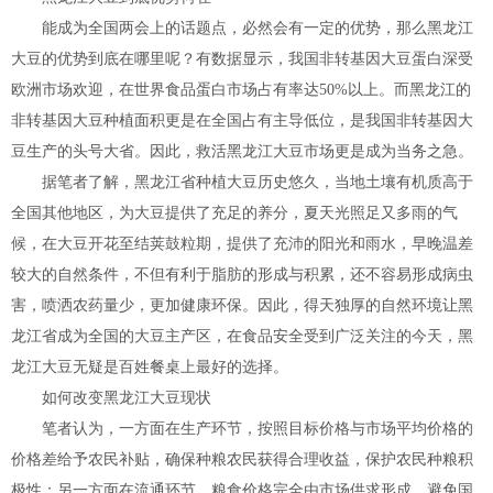
能成为全国两会上的话题点，必然会有一定的优势，那么黑龙江
大豆的优势到底在哪里呢？有数据显示，我国非转基因大豆蛋白深受
欧洲市场欢迎，在世界食品蛋白市场占有率达50%以上。而黑龙江的
非转基因大豆种植面积更是在全国占有主导低位，是我国非转基因大
豆生产的头号大省。因此，救活黑龙江大豆市场更是成为当务之急。
据笔者了解，黑龙江省种植大豆历史悠久，当地土壤有机质高于
全国其他地区，为大豆提供了充足的养分，夏天光照足又多雨的气
候，在大豆开花至结荚鼓粒期，提供了充沛的阳光和雨水，早晚温差
较大的自然条件，不但有利于脂肪的形成与积累，还不容易形成病虫
害，喷洒农药量少，更加健康环保。因此，得天独厚的自然环境让黑
龙江省成为全国的大豆主产区，在食品安全受到广泛关注的今天，黑
龙江大豆无疑是百姓餐桌上最好的选择。
如何改变黑龙江大豆现状
笔者认为，一方面在生产环节，按照目标价格与市场平均价格的
价格差给予农民补贴，确保种粮农民获得合理收益，保护农民种粮积
极性；另一方面在流通环节，粮食价格完全由市场供求形成，避免国