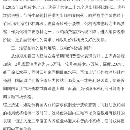
比2015年12月减少0.4%，这是连续第二十九个月出现环比降低。这些
数据说明，节后生猪饲料需求将出现明显回落，同样禽类养殖也处于
节日消耗后的补栏阶段，禽畜养殖处于淡季，饲料需求也随之出现萎
缩，作为饲料主要原料之一，豆粕消费需求出现下降，进入消费淡季
阶段，更多呈现刚性的需求，难以对价格构成良好的支撑。
三、油强粕弱的格局延续，豆粕价格难以回升
从短期来看国内豆油在春节期间消费需求表现良好，去库存进程
加快，2月底豆油库存为67.5万吨，较月初减少9.7万吨，幅度12.6%，
处于偏低水平，同时四年来同期最低水平。再加上近期外盘油脂炒作
强烈，国际原油期货突破压力位站上35美元一线等利好因素，使得近
期国内豆油市场价格或将跟盘上调，而油厂为保障压榨利润可能将下
调豆粕市场价格。
综上所述，短期分析国内豆粕需求依旧处于疲软态势，而且油强粕弱
的格局或将维持一段时间，这将使得国内豆粕市场价格很难有较好的
表现，但进入第二季度国内养殖业将迎来补货的小高峰，届时或将提
振国内豆粕价格。