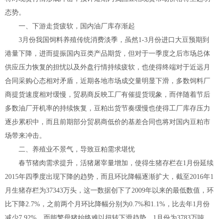
态势。
一、下游走货疲软，国内油厂库存渐起
3月份我国饲料养殖传统消费淡季，虽然1-3月份进口大豆预期到
港量下降，进而提振国内豆类产品期货，但对于一季度之后市场总体
供应压力恢复的担忧以及外盘行情持续疲软，也使得终端对于近远月
合同采购心态相对矛盾，近期各地市场成交量明显下滑，多数饲料厂
商提货速度相对缓慢，贸易商反映工厂有催提货现象，而伴随着节后
多数油厂开机率的持续恢复，豆粕出货节奏缓慢也使得工厂库存压力
逐步累积中，而且前期部分贸易商低价的基差合同也将对国内豆粕市
场带来冲击。
二、养殖业不景气，导致豆粕需求堪忧
春节猪肉需求提升，活猪屠宰量增加，使得生猪存栏在1月份延续
2015年四季度出现下降的趋势，而且环比降幅逐渐扩大，截至2016年1
月生猪存栏为37343万头，这一数据创下了2009年以来的最低数值，环
比下降2.7%，之前两个月环比降幅分别为0.7%和1.1%，比去年1月份
减少7.92%，而能繁母猪始终难以扭转下滑趋势，1月份为3783万吨，