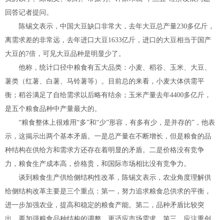
回答记者提问。
陈锡文表示，中国大豆缺口非常大，去年大豆总产量230多亿斤，
离需求差的非常远，去年进口大豆1633亿斤，进口的大豆相当于国产
大豆的7倍，可见大豆品种是明显少了。
他称，统计口径中粮食有五大品类：小麦、稻谷、玉米、大豆、
薯类（红薯、白薯、马铃薯等）。目前总的来看，小麦大体供需平
衡；稻谷满足了自给需求以后略有结余；玉米产量去年4400多亿斤，
是五个粮食品种中产量最大的。
“粮食整体上很难用“多”和“少”形容，有多有少，是并存的”，他表
示，这揭示出两个基本矛盾。一是总产量在不断增长，但是粮食的品
种结构在供给方和需求方还存在着明显的矛盾。二是价格没有竞争
力，粮食生产成本高，价格贵，和国际市场相比没有竞争力。
谈到粮食生产供给侧结构性改革，陈锡文表示，农业角度理解供
给侧结构改革主要是三个重点：第一，努力追求粮食总供求的平衡，
进一步加强农业，提高和稳定的粮食产能。第二，品种矛盾比较突
出，要加强粮食品种结构的调整，更适应市场需求。第三，应注重创