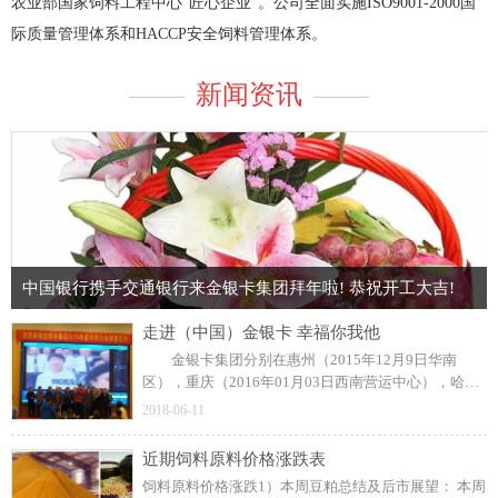
农业部国家饲料工程中心“匠心企业”。公司全面实施ISO9001-2000国
际质量管理体系和HACCP安全饲料管理体系。
新闻资讯
中国银行携手交通银行来金银卡集团拜年啦! 恭祝开工大吉!
走进（中国）金银卡 幸福你我他
金银卡集团分别在惠州（2015年12月9日华南
区），重庆（2016年01月03日西南营运中心），哈尔
滨（2016年01月06日东北营运中心）隆重召开了三场
2018-06-11
年终大会，本届年会以“梦在金银卡，幸福你我他”“大
西南大跨越”合作共赢的主题热烈展开。 2015年虽
近期饲料原料价格涨跌表
然整体畜牧业冷淡，金银卡集团经营得还是红红火
饲料原料价格涨跌1）本周豆粕总结及后市展望： 本周
火，公司一直以高质量服务，高技术创新，高速度发